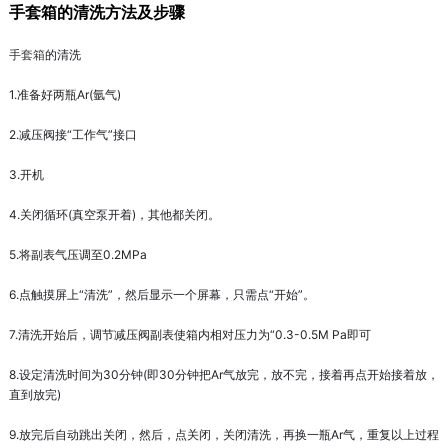
手套箱的清洗方法及步骤
手套箱
的清洗
1.准备好两瓶Ar(氩气)
2.减压阀接“工作气”接口
3.开机
4.关闭循环(真空泵开着)，其他都关闭。
5.将副表气压调至0.2MPa
6.点触摸屏上“清洗”，然后显示一个屏幕，只需点“开始”。
7.清洗开始后，调节减压阀副表使箱内相对压力为“0.3-0.5M Pa即可
8.设定清洗时间为30分钟(即30分钟把Ar气放完，放不完，接着再点开始接着放，
直到放完)
9.放完后自动跳出关闭，然后，点关闭，关闭清洗，再换一瓶Ar气，重复以上过程