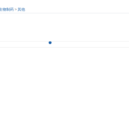
/生物制药
>
其他