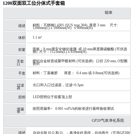
1200双面双工位分体式手套箱
箱体
材料：不锈钢1.4301
(SUS type
304), 厚度
3
mm
尺寸:
描述
1200mm(L) x
1000
mm(W) x 900mm(H)
1.1
m³
体积
面板：
8
mm
厚安全钢化玻璃
或
10
mm
厚度聚碳酸酯
(
可供选
前窗
择
)
尺寸：
1123mm(L) x 839mm(H)
硬铝合金材质或聚甲醛材料
(
可供选择
)
口径
220
mm, O
型圈
手套
密封
口
材料：丁基橡胶
厚度：
0.4
mm
或
0.8mm(
可供选择
)
手套
出口和入口过滤器，过滤
<0.3
μ
m
过滤
器
LED照明位于前窗顶上部
照明
按照泄漏率
< 0.001 vol%/h
的标准进行最终
验收测试
泄漏
率
GP20气体净化系统
描述
自动去除
H
O
和
O
；单净化柱系统，自动再生（可选
GP200