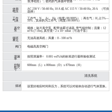
双净化柱
）；
2
密闭的气体循环管路
2
AC 230 V /
50-60
Hz,
10 A 或 AC
115 V /
50-60
Hz, 20 A
（可供
使用
电压
选择）
工作
工作气：
N
、
Ar
、
He
（纯度
≥99.999%
）；再生气：
H
占
5%—
气体
10%
，其余的为工作气（纯度
2
≥9
9.999%
）
2
真空
规格：旋片真空泵
,
配带油雾过滤器
,
带气镇控制；流
量：
12
泵
m³/h
(7 cfm),
真空度
< 2 x
10
mbar
（可选干泵）
-3
循环
无油高速风机；风量：
0
-
100
m³/h
单元
阀门
电磁高真空阀门
泄漏
按照泄漏率
< 0.001 vol%/h
的标准进行最终
验收测试
率
控制
600mm
（
L
）
x 800mm
（
D
）
x 870mm
（
H
）
柜尺
寸
清洗系统
描述
设置好相应时间和压力，系统可以对箱体自动进
行气体置换。