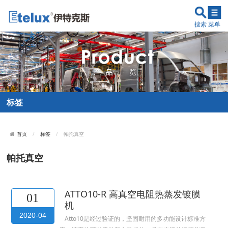
搜索
菜单
标签
标签
帕托真空
首页
帕托真空
ATTO10-R 高真空电阻热蒸发镀膜
01
机
2020-04
Atto10是经过验证的，坚固耐用的多功能设计标准方